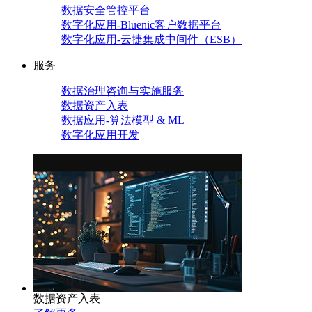
数据安全管控平台
数字化应用-Bluenic客户数据平台
数字化应用-云捷集成中间件（ESB）
服务
数据治理咨询与实施服务
数据资产入表
数据应用-算法模型 & ML
数字化应用开发
数据资产入表